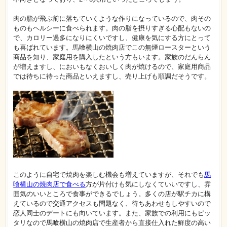
肉の脂が飛ぶ前に落ちていくような作りになっているので、肉その
ものもヘルシーに食べられます。肉の脂を摂りすぎる心配もないの
で、カロリー過多になりにくいですし、健康を気にする方にとって
も喜ばれています。馬喰横山の焼肉店でこの無煙ロースターという
商品を知り、家庭用を購入したという方もいます。家族のだんらん
が増えますし、においもなくおいしく肉が焼けるので、家庭用商品
では待ちに待った商品といえますし、売り上げも順調だそうです。
このように自宅で焼肉を楽しむ機会も増えていますが、それでも
馬
喰横山の焼肉店で食べる
方が片付けも気にしなくていいですし、雰
囲気のいいところで食事ができるでしょう。多くの店が駅チカに構
えているので交通アクセスも問題なく、待ちあわせもしやすいので
恋人同士のデートにも向いています。また、家族での利用にもピッ
タリなので馬喰横山の焼肉店で生産者から直接仕入れた鮮度の高い