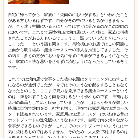
自宅に帰ってから、家族に「焼肉のにおいがする」といわれたこと
がある方もいるはずです。自分がその中にいると気が付きません
が、全く違う空間にいる人にとってはすぐに分かるのがこの焼肉の
においです。これまで馬喰横山の焼肉店にいった後に、家族に指摘
されたことがある方もいるでしょうし、黙っていったときにバレて
しまった……という話も聞きます。馬喰横山のお店ではこの問題に
正面から取り組み、無煙ロースターの導入を推進してきました。そ
の結果、多くの方がにおいを気にせずに食事ができるようになった
り、家族に不快な思いをさせずに済むようになったりしているそう
です。
これまでは焼肉店で食事をした後の衣類はクリーニングに出すこと
になるのが通例でしたが、今ではそのような心配をすることもなく
なったとのこと。ここまで威力を発揮できる無煙ロースターという
のは、煙を出すことなく肉を焼けるという優れものです。最初はお
店用の商品として広く販売していましたが、しばらく外食が難しい
時期に自宅で焼肉を楽しむ方も増え、現在では家庭用の無煙ロース
ターも販売されています。家庭用の無煙ロースターはいわゆる昔の
ホットプレートの進化版のようなものです。自宅で肉を焼きながら
食事ができるものですが、これまでのホットプレートのようには一
気に焼けるものではありません。そのため、大人数で利用するのは
不向きとなっており、2～3人用といったところでしょう。