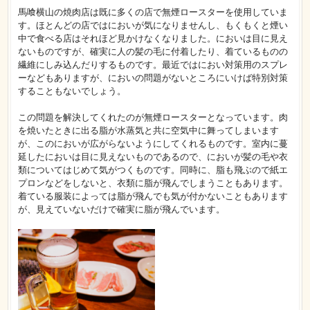
馬喰横山の焼肉店は既に多くの店で無煙ロースターを使用していま
す。ほとんどの店ではにおいが気になりませんし、もくもくと煙い
中で食べる店はそれほど見かけなくなりました。においは目に見え
ないものですが、確実に人の髪の毛に付着したり、着ているものの
繊維にしみ込んだりするものです。最近ではにおい対策用のスプレ
ーなどもありますが、においの問題がないところにいけば特別対策
することもないでしょう。
この問題を解決してくれたのが無煙ロースターとなっています。肉
を焼いたときに出る脂が水蒸気と共に空気中に舞ってしまいます
が、このにおいが広がらないようにしてくれるものです。室内に蔓
延したにおいは目に見えないものであるので、においが髪の毛や衣
類についてはじめて気がつくものです。同時に、脂も飛ぶので紙エ
プロンなどをしないと、衣類に脂が飛んでしまうこともあります。
着ている服装によっては脂が飛んでも気が付かないこともあります
が、見えていないだけで確実に脂が飛んでいます。